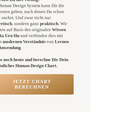
Human Design System kann Dir die
orten geben, nach denen Du schon
 suchst. Und zwar nicht nur
retisch
, sondern ganz
praktisch
. Wir
ten auf Basis des originalen
Wissen
Ra Uru Hu
und verbinden dies mit
em
modernen Verständnis
von
Lernen
Anwendung
.
te noch heute und berechne Dir Dein
önliches Human Design
Chart.
JETZT CHART
BERECHNEN