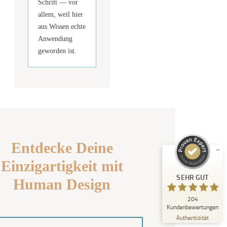
Schritt — vor
allem, weil hier
aus Wissen echte
Anwendung
geworden ist.
Kundenbewertungen und Erfahrungen zu
Human Design Academy
SEHR GUT
%
100
Empfehlungen auf
ProvenExpert.com
5,00
/
4,99
Entdecke Deine
174
30
Einzigartigkeit mit
Bewertungen auf
1
Bewertungen von
SEHR GUT
ProvenExpert.com
anderen Quelle
Human Design
204
Blick aufs ProvenExpert-Profil werfen
Kundenbewertungen
19.07.2026
Authentizität