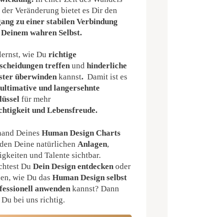
 der Veränderung bietet es Dir den
ang zu einer stabilen Verbindung
 Deinem wahren Selbst.
lernst, wie Du
richtige
scheidungen treffen
und
hinderliche
ter überwinden
kannst
.
Damit ist es
r
ultimative und langersehnte
lüssel
für mehr
chtigkeit
und
Lebensfreude
.
and Deines
Human Design Charts
den Deine natürlichen
Anlagen
,
igkeiten und Talente sichtbar.
htest Du
Dein Design entdecken
oder
nen, wie Du das
Human Design selbst
fessionell anwenden
kannst? Dann
t Du bei uns richtig.