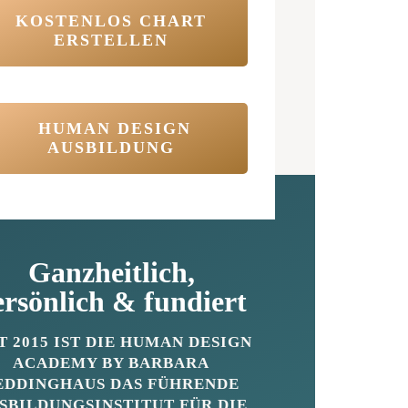
KOSTENLOS CHART
ERSTELLEN
HUMAN DESIGN
AUSBILDUNG
Ganzheitlich,
ersönlich & fundiert
T 2015 IST DIE HUMAN DESIGN
ACADEMY BY BARBARA
EDDINGHAUS DAS
FÜHRENDE
SBILDUNGSINSTITUT
FÜR DIE