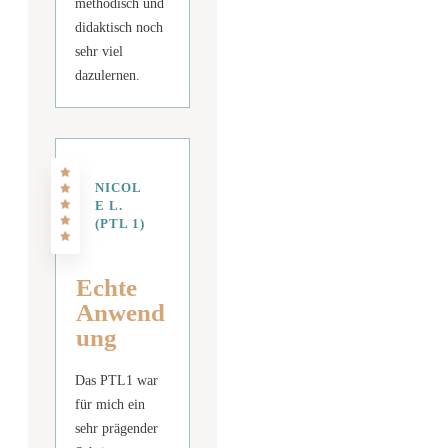
methodisch und
didaktisch noch
sehr viel
dazulernen.
NICOL
E L.
(PTL 1)
Echte
Anwend
ung
Das PTL1 war
für mich ein
sehr prägender