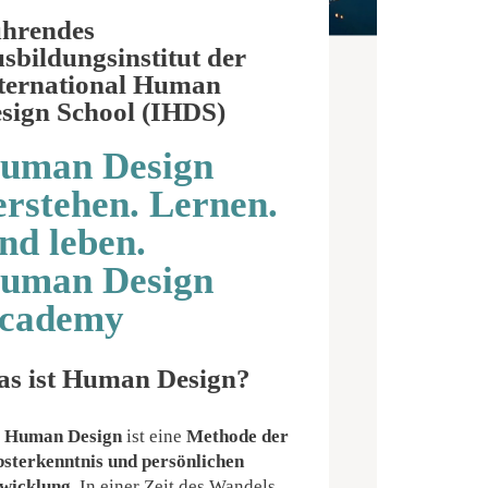
hrendes
sbildungsinstitut der
ternational Human
sign School (IHDS)
uman Design
erstehen. Lernen.
nd leben.
uman Design
cademy
s ist Human Design?
s
Human Design
ist eine
Methode der
bsterkenntnis und persönlichen
wicklung.
In einer Zeit des Wandels