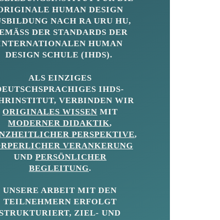
ORIGINALE HUMAN DESIGN
USBILDUNG
NACH RA URU HU
,
EMÄSS DER STANDARDS DER I
NTERNATIONALEN HUMAN D
ESIGN SCHULE (IHDS).
ALS EINZIGES
DEUTSCHSPRACHIGES IHDS-
HRINSTITUT, VERBINDEN WIR
ORIGINALES WISSEN
MIT
MODERNER DIDAKTIK
,
NZHEITLICHER PERSPEKTIVE
,
RPERLICHER VERANKERUNG
UND
PERSÖNLICHER
BEGLEITUNG
.
UNSERE ARBEIT MIT DEN
TEILNEHMERN ERFOLGT
STRUKTURIERT, ZIEL- UND