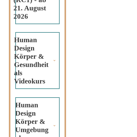
21. August 
2026
Human 
Design 
Körper & 
Gesundheit 
als 
Videokurs
Human 
Design 
Körper & 
Umgebung 